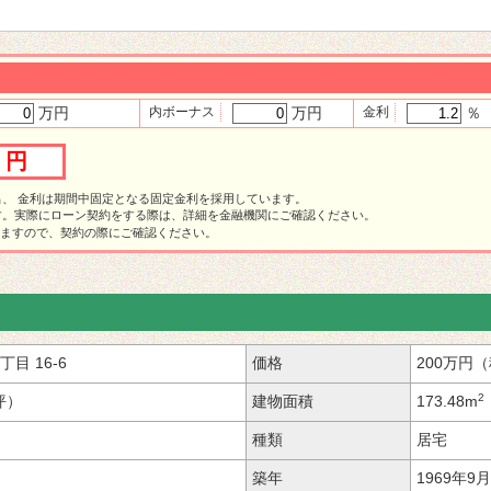
万円
内ボーナス
万円
金利
％
5 円
出、 金利は期間中固定となる固定金利を採用しています。
す。実際にローン契約をする際は、詳細を金融機関にご確認ください。
りますので、契約の際にご確認ください。
2丁目
16-6
価格
200万円
2
1坪）
建物面積
173.48m
種類
居宅
築年
1969年9月