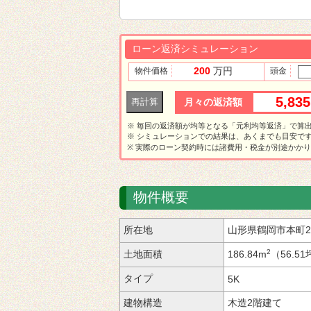
ローン返済シミュレーション
200
万円
物件価格
頭金
5,83
月々の返済額
※ 毎回の返済額が均等となる「元利均等返済」で算
※ シミュレーションでの結果は、あくまでも目安で
※ 実際のローン契約時には諸費用・税金が別途かか
物件概要
所在地
山形県鶴岡市本町
2
土地面積
186.84m
（56.5
タイプ
5K
建物構造
木造2階建て