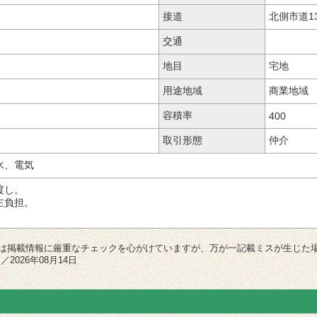
接道
北側市道13
交通
地目
宅地
用途地域
商業地域
容積率
400
取引形態
仲介 
水、電気
渡し。
主負担。
は掲載情報に厳重なチェックを心がけていますが、万が一記載ミスが生じた
2026年08月14日