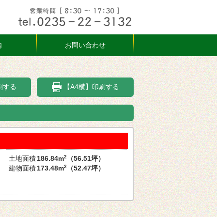
内
お問い合わせ
刷する
【A4横】印刷する
2
土地面積
186.84m
（56.51坪）
2
建物面積
173.48m
（52.47坪）