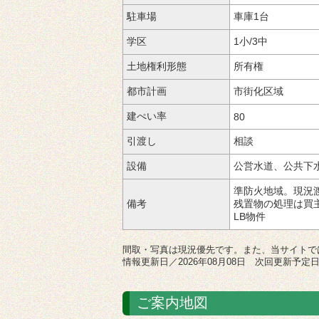
駐車場
車庫1台
学区
1小/3中
土地権利形態
所有権
都市計画
市街化区域
建ぺい率
80
引渡し
相談
設備
公営水道、公共下
準防火地域。現況
備考
残置物の処理は買
LB物件
間取・写真は現況優先です。また、当サイトで
情報更新日／2026年08月08日 次回更新予定日／
ご案内地図