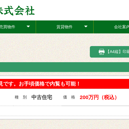
売買物件
賃貸物件
会社案
+
+
【A4縦】印
宅
見です。お手頃価格で内覧も可能！
中古住宅
200万円（税込）
種 別
価 格