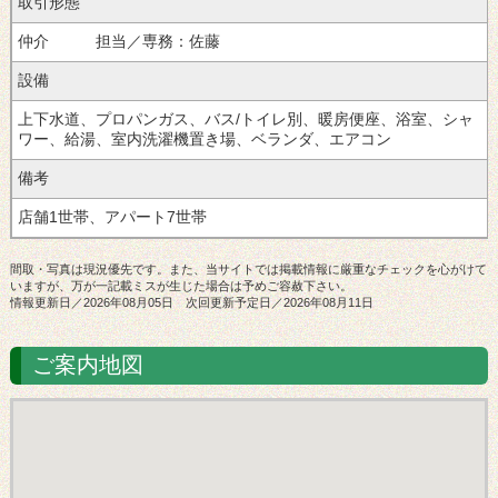
取引形態
仲介 担当／専務：佐藤
設備
上下水道、プロパンガス、バス/トイレ別、暖房便座、浴室、シャ
ワー、給湯、室内洗濯機置き場、ベランダ、エアコン
備考
店舗1世帯、アパート7世帯
間取・写真は現況優先です。また、当サイトでは掲載情報に厳重なチェックを心がけて
いますが、万が一記載ミスが生じた場合は予めご容赦下さい。
情報更新日／2026年08月05日 次回更新予定日／2026年08月11日
ご案内地図