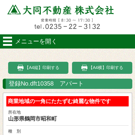
メニューを開く
【A4縦】印刷する
【A4横】印刷する
登録No.dft10358 アパート
商業地域の一角にたたずむ綺麗な物件です
所在地
山形県鶴岡市昭和町
種 別