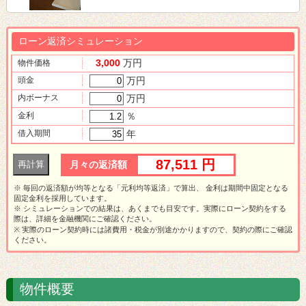
ローン返済シミュレーション
3,000
万円
物件価格
頭金
万円
内ボーナス
万円
金利
％
借入期間
年
87,511 円
月々の返済額
※ 毎回の返済額が均等となる「元利均等返済」で算出、 金利は期間中固定となる
固定金利を採用しています。
※ シミュレーションでの結果は、あくまでも目安です。実際にローン契約をする
際は、詳細を金融機関にご確認ください。
※ 実際のローン契約時には諸費用・税金が別途かかりますので、契約の際にご確認
ください。
物件概要