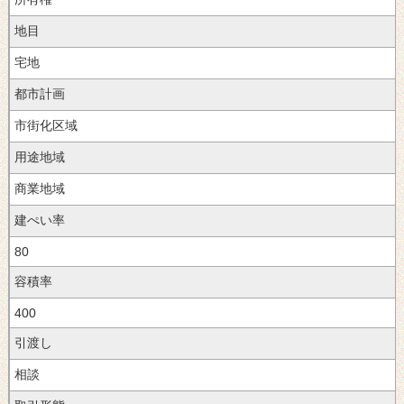
地目
宅地
都市計画
市街化区域
用途地域
商業地域
建ぺい率
80
容積率
400
引渡し
相談