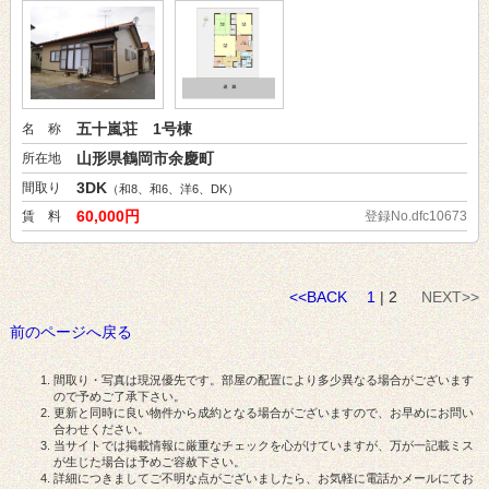
五十嵐荘 1号棟
名 称
山形県鶴岡市余慶町
所在地
3DK
間取り
（和8、和6、洋6、DK）
60,000円
賃 料
登録No.dfc10673
<<BACK
1
| 2
NEXT>>
前のページへ戻る
間取り・写真は現況優先です。部屋の配置により多少異なる場合がございます
ので予めご了承下さい。
更新と同時に良い物件から成約となる場合がございますので、お早めにお問い
合わせください。
当サイトでは掲載情報に厳重なチェックを心がけていますが、万が一記載ミス
が生じた場合は予めご容赦下さい。
詳細につきましてご不明な点がございましたら、お気軽に電話かメールにてお