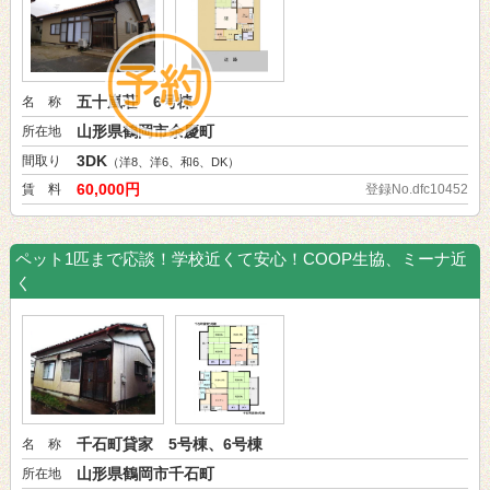
五十嵐荘 6号棟
名 称
山形県鶴岡市余慶町
所在地
3DK
間取り
（洋8、洋6、和6、DK）
60,000円
賃 料
登録No.dfc10452
ペット1匹まで応談！学校近くて安心！COOP生協、ミーナ近
く
千石町貸家 5号棟、6号棟
名 称
山形県鶴岡市千石町
所在地