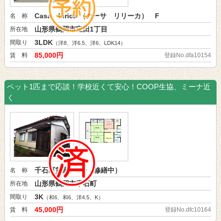
Casa Lirica （カーサ リリーカ） F
名 称
山形県鶴岡市宝田1丁目
所在地
3LDK
間取り
（洋8、洋6.5、洋6、LDK14）
85,000円
賃 料
登録No.dfa10154
ペット1匹まで応談！学校近くて安心！COOP生協、ミーナ近
く
千石町貸家 1号（修繕中）
名 称
山形県鶴岡市千石町
所在地
3K
間取り
（和6、和6、洋4.5、K）
45,000円
賃 料
登録No.dfc10164