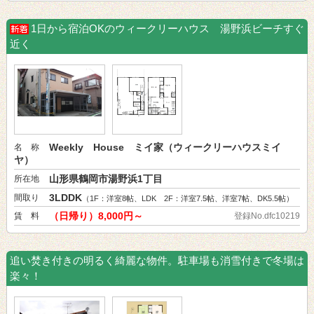
1日から宿泊OKのウィークリーハウス 湯野浜ビーチすぐ
近く
Weekly House ミイ家（ウィークリーハウスミイ
名 称
ヤ）
山形県鶴岡市湯野浜1丁目
所在地
3LDDK
間取り
（1F：洋室8帖、LDK 2F：洋室7.5帖、洋室7帖、DK5.5帖）
（日帰り）8,000円～
賃 料
登録No.dfc10219
追い焚き付きの明るく綺麗な物件。駐車場も消雪付きで冬場は
楽々！