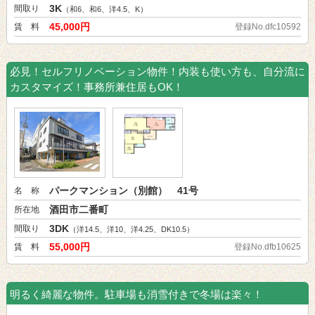
3K
間取り
（和6、和6、洋4.5、K）
45,000円
賃 料
登録No.dfc10592
必見！セルフリノベーション物件！内装も使い方も、自分流に
カスタマイズ！事務所兼住居もOK！
パークマンション（別館） 41号
名 称
酒田市二番町
所在地
3DK
間取り
（洋14.5、洋10、洋4.25、DK10.5）
55,000円
賃 料
登録No.dfb10625
明るく綺麗な物件。駐車場も消雪付きで冬場は楽々！