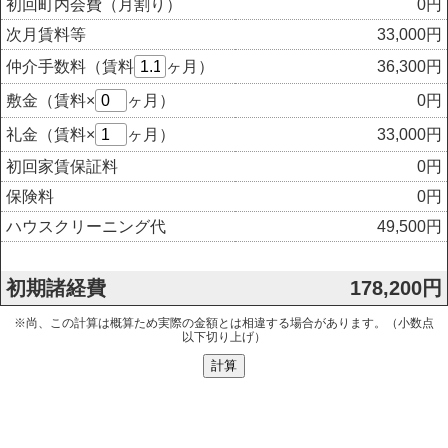
初回町内会費（月割り）
0
円
次月賃料等
33,000
円
仲介手数料（賃料
ヶ月）
36,300
円
敷金（賃料×
ヶ月）
0
円
礼金（賃料×
ヶ月）
33,000
円
初回家賃保証料
0
円
保険料
0
円
ハウスクリーニング代
49,500
円
初期諸経費
178,200
円
※尚、この計算は概算ため実際の金額とは相違する場合があります。（小数点
以下
切り上げ
）
計算