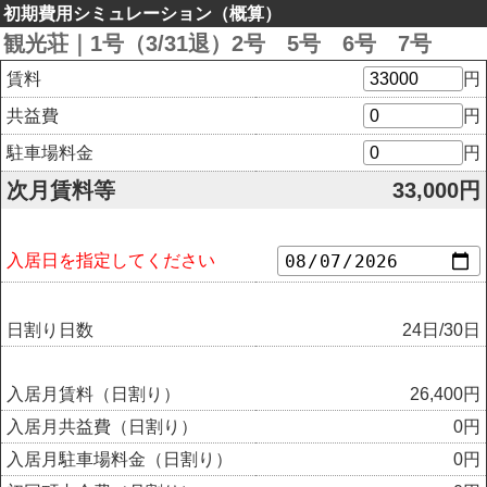
初期費用シミュレーション（概算）
観光荘｜1号（3/31退）2号 5号 6号 7号
円
賃料
円
共益費
円
駐車場料金
次月賃料等
33,000
円
入居日を指定してください
日割り日数
24
日/
30日
入居月賃料（日割り）
26,400
円
入居月共益費（日割り）
0
円
入居月駐車場料金（日割り）
0
円