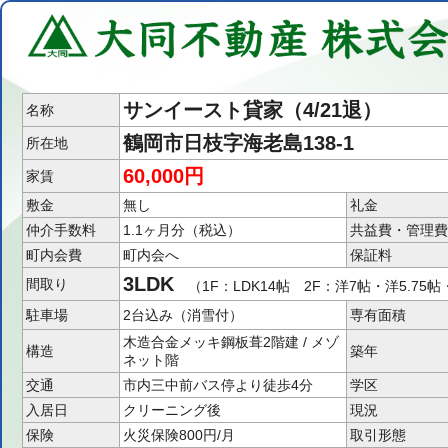
サンイースト貸家（4/21退）
名称
鶴岡市日枝字海老島138-1
所在地
60,000円
家賃
敷金
無し
礼金
仲介手数料
1.1ヶ月分（税込）
共益費・管理費
町内会費
町内会へ
保証料
3LDK
間取り
（1F：LDK14帖 2F：洋7帖・洋5.75帖
駐車場
2台込み（消雪付）
専有面積
木造合金メッキ鋼板葺2階建 / メゾ
構造
築年
ネット階
交通
市内三中前バス停より徒歩4分
学区
入居日
クリーニング後
現況
保険
火災保険800円/月
取引形態