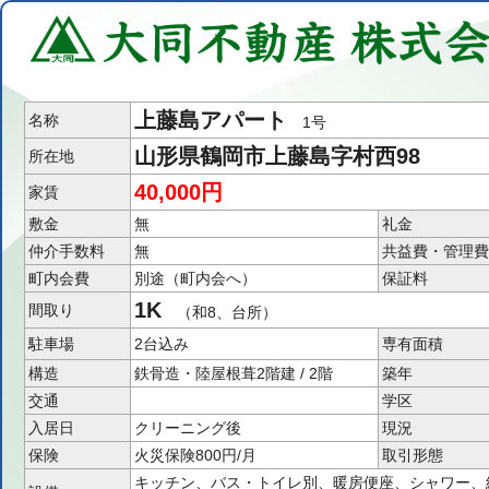
上藤島アパート
名称
1号
山形県鶴岡市上藤島字村西98
所在地
40,000円
家賃
敷金
無
礼金
仲介手数料
無
共益費・管理費
町内会費
別途（町内会へ）
保証料
1K
間取り
（和8、台所）
駐車場
2台込み
専有面積
構造
鉄骨造・陸屋根葺2階建 / 2階
築年
交通
学区
入居日
クリーニング後
現況
保険
火災保険800円/月
取引形態
キッチン、バス・トイレ別、暖房便座、シャワー、