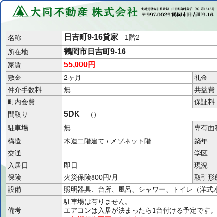
日吉町9-16貸家
1階2
名称
鶴岡市日吉町9-16
所在地
55,000円
家賃
敷金
2ヶ月
礼金
仲介手数料
無
共益費
町内会費
保証料
5DK
間取り
（）
駐車場
無
専有面
構造
木造二階建て / メゾネット階
築年
交通
学区
入居日
即日
現況
保険
火災保険800円/月
取引形
設備
照明器具、台所、風呂、シャワー、トイレ（洋式
駐車場は有りません。
備考
エアコンは入居が決まったら1台付ける予定です