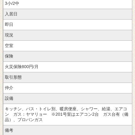
3小/2中
入居日
即日
現況
空室
保険
火災保険800円/月
取引形態
仲介
設備
キッチン、バス・トイレ別、暖房便座、シャワー、給湯、エアコ
ン ガス：ヤマリョー ※201号室はエアコン2台 ガス台有（備
品）、プロパンガス
備考