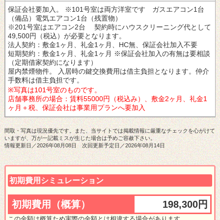
保証会社要加入。
※101号室は両方洋室です ガスエアコン1台
（備品）電気エアコン1台（残置物）
※201号室はエアコン2台
契約時にハウスクリーニング代として
49,500円（税込）が必要となります。
法人契約：敷金1ヶ月、礼金1ヶ月、HC無、保証会社加入不要
短期契約：敷金1ヶ月、礼金1ヶ月 ※保証会社加入の有無は要相談
（定期借家契約になります）
屋内禁煙物件。
入居時の鍵交換費用は借主負担となります。
仲介
手数料は借主負担です。
※写真は101号室のものです。
店舗事務所の場合：賃料55000円（税込み）、敷金2ヶ月、礼金1
ヶ月＋税、保証会社は事業用プランへ要加入
間取・写真は現況優先です。また、当サイトでは掲載情報に厳重なチェックを心がけて
いますが、万が一記載ミスが生じた場合は予めご容赦下さい。
情報更新日／2026年08月08日 次回更新予定日／2026年08月14日