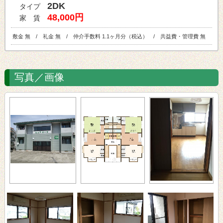
2DK
タイプ
48,000円
家 賃
敷金 無 / 礼金 無 / 仲介手数料 1.1ヶ月分（税込） / 共益費・管理費 無
写真／画像