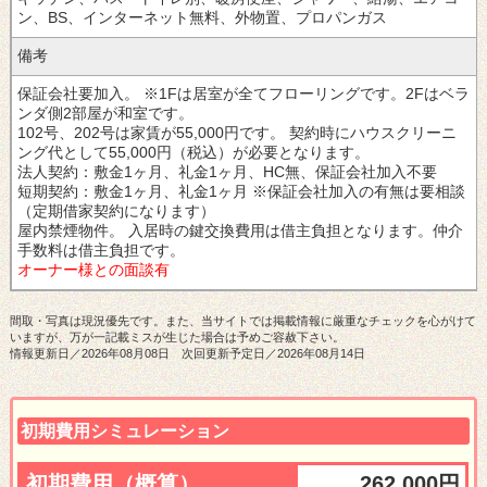
ン、BS、インターネット無料、外物置、プロパンガス
備考
保証会社要加入。
※1Fは居室が全てフローリングです。2Fはベラ
ンダ側2部屋が和室です。
102号、202号は家賃が55,000円です。
契約時にハウスクリーニ
ング代として55,000円（税込）が必要となります。
法人契約：敷金1ヶ月、礼金1ヶ月、HC無、保証会社加入不要
短期契約：敷金1ヶ月、礼金1ヶ月 ※保証会社加入の有無は要相談
（定期借家契約になります）
屋内禁煙物件。
入居時の鍵交換費用は借主負担となります。
仲介
手数料は借主負担です。
オーナー様との面談有
間取・写真は現況優先です。また、当サイトでは掲載情報に厳重なチェックを心がけて
いますが、万が一記載ミスが生じた場合は予めご容赦下さい。
情報更新日／2026年08月08日 次回更新予定日／2026年08月14日