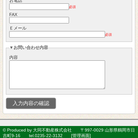
お電話
必須
FAX
Ｅメール
必須
▼お問い合わせ内容
内容
© Produced by 大同不動産株式会社 〒997-0029 山形県鶴岡市日
吉町9-16 tel.0235-22-3132 [
管理画面
]