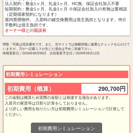
法人契約：敷金1ヶ月、礼金1ヶ月、HC無、保証会社加入不要
短期契約：敷金1ヶ月、礼金1ヶ月 ※保証会社加入の有無は要相談
（定期借家契約になります）
屋内禁煙物件。
入居時の鍵交換費用は借主負担となります。
仲介
手数料は借主負担です。
オーナー様との面談有
間取・写真は現況優先です。また、当サイトでは掲載情報に厳重なチェックを心がけて
いますが、万が一記載ミスが生じた場合は予めご容赦下さい。
情報更新日／2026年08月06日 次回更新予定日／2026年08月12日