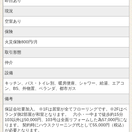
即日あり
現況
空室あり
保険
火災保険800円/月
取引形態
仲介
設備
キッチン、バス・トイレ別、暖房便座、シャワー、給湯、エアコ
ン、BS、外物置、ベランダ、都市ガス
備考
保証会社要加入。
※1Fは居室が全てフローリングです。※2Fはベ
ランダ側2部屋が和室となります。 六小・一中まで徒歩約15分
103以外は50,000円、103号は全面リフォームした為57,000円にな
ります。
契約時にハウスクリーニング代として55,000円（税込）
が必要となります。