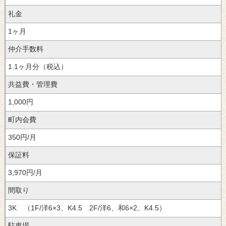
礼金
1ヶ月
仲介手数料
1.1ヶ月分（税込）
共益費・管理費
1,000円
町内会費
350円/月
保証料
3,970円/月
間取り
3K （1F/洋6×3、K4.5 2F/洋6、和6×2、K4.5）
駐車場