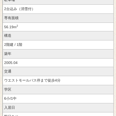
2台込み（消雪付）
専有面積
2
56.19m
構造
2階建 / 1階
築年
2005.04
交通
ウエストモールバス停まで徒歩4分
学区
6小/1中
入居日