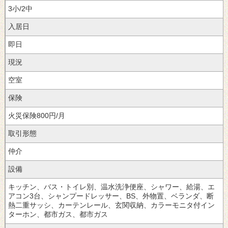
3小/2中
入居日
即日
現況
空室
保険
火災保険800円/月
取引形態
仲介
設備
キッチン、バス・トイレ別、温水洗浄便座、シャワー、給湯、エ
アコン3台、シャンプードレッサー、BS、外物置、ベランダ、断
熱二重サッシ、カーテンレール、玄関収納、カラーモニタ付イン
ターホン、都市ガス、都市ガス