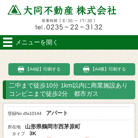
メニューを開く
【A4縦】印刷する
【A4横】印刷する
二中まで徒歩10分 1km以内に商業施設あり
コンビニまで徒歩2分 都市ガス
アパート
登録No.dfa10144
山形県鶴岡市西茅原町
所在地
3K
タイプ