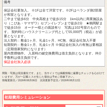
備考
保証会社要加入。
※1Fは全て洋室です。※2Fはベランダ側2部屋
が和室となります。
二中まで徒歩6分 中央高校まで徒歩15分 1km以内に商業施設あ
り（こぴあ・ヤマザワ）セブンイレブンまで徒歩2分 ★鶴岡駅ま
で徒歩15分 オーナー様との面談有り 写真は102号室のもので
す。
契約時にハウスクリーニング代として55,000円（税込）が必
要となります。
法人契約：敷金1ヶ月、礼金1ヶ月、HC無、保証会社加入不要
短期契約：敷金1ヶ月、礼金1ヶ月 ※保証会社加入の有無は要相談
（定期借家契約になります）
屋内禁煙物件。
入居時の鍵交換費用は借主負担となります。
仲介
手数料は借主負担です。
保証会社加入必須
間取・写真は現況優先です。また、当サイトでは掲載情報に厳重なチェックを心がけて
いますが、万が一記載ミスが生じた場合は予めご容赦下さい。
情報更新日／2026年08月06日 次回更新予定日／2026年08月12日