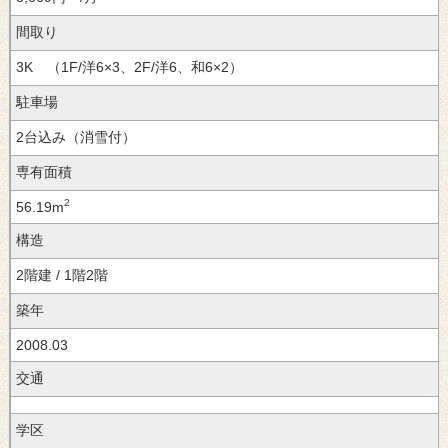
間取り
3K （1F/洋6×3、2F/洋6、和6×2）
駐車場
2台込み（消雪付）
専有面積
2
56.19m
構造
2階建 / 1階2階
築年
2008.03
交通
学区