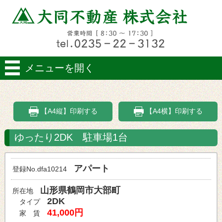
メニューを開く
【A4縦】印刷する
【A4横】印刷する
ゆったり2DK 駐車場1台
アパート
登録No.dfa10214
山形県鶴岡市大部町
所在地
2DK
タイプ
41,000円
家 賃