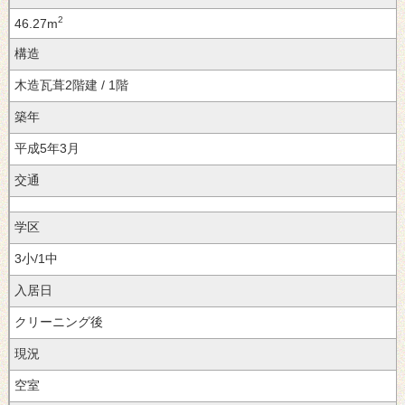
2
46.27m
構造
木造瓦葺2階建 / 1階
築年
平成5年3月
交通
学区
3小/1中
入居日
クリーニング後
現況
空室