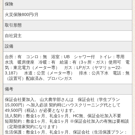
保険
火災保険800円/月
取引形態
自社貸主
設備
台所：有 コンロ：無 浴室：UB シャワー付 トイレ：専用
水洗 暖房便座 冷暖：有 給湯：有（3ヶ所・ガス）使用可 電
気：東北電力（メーター専） ガス：LPガス（ヤマリョー22-
3,187） 水道：公営（メーター専） 排水：公共下水 電話：無
（設置可）配線済み、プロパンガス
備考
保証会社要加入。
山大農学部さんは 保証会社（学生プラン
15,000円）へ加入必須
契約時にハウスクリーニング代として
49,500円（税込）が必要となります。
法人契約：敷金1ヶ月、礼金1ヶ月、HC無、保証会社加入不要
短期契約：敷金1ヶ月、礼金1ヶ月 ※保証会社加入の有無は要相談
（定期借家契約になります）
生活保護：敷金1ヶ月、礼金1ヶ月、保証会社（生活保護プラン：