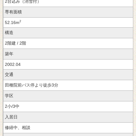
2台込み（消雪付）
専有面積
2
52.16m
構造
2階建 / 2階
築年
2002.04
交通
田種院前バス停より徒歩3分
学区
2小/3中
入居日
修繕中、相談