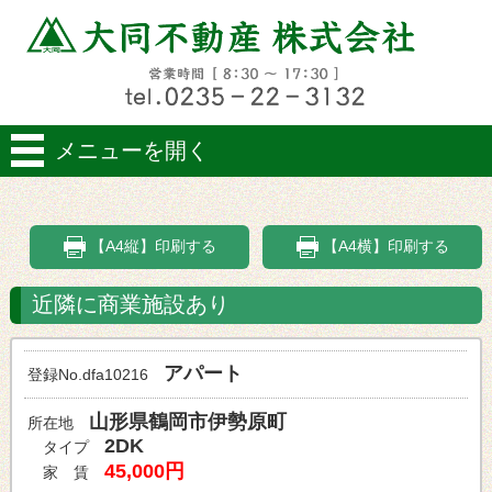
メニューを開く
【A4縦】印刷する
【A4横】印刷する
近隣に商業施設あり
アパート
登録No.dfa10216
山形県鶴岡市伊勢原町
所在地
2DK
タイプ
45,000円
家 賃