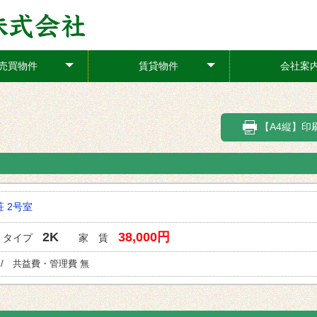
売買物件
賃貸物件
会社案
+
+
【A4縦】印
 2号室
2K
38,000円
タイプ
家 賃
 / 共益費・管理費 無