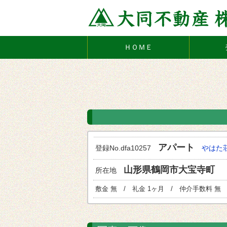
ＨＯＭＥ
アパート
登録No.dfa10257
やはた荘
山形県鶴岡市大宝寺町
所在地
敷金 無 / 礼金 1ヶ月 / 仲介手数料 無