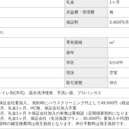
礼金
1ヶ月
共益費・管理費
無
保証料
3,450円/月
K）
2
専有面積
m
築年
学区
5小/2中
現況
空室
取引形態
仲介
トイレ別(洋式)、温水洗浄便座、手洗い器、プロパンガス
保証会社要加入。
契約時にハウスクリーニング代として49,500円（税
月、礼金1ヶ月、HC無、保証会社加入不要
ヶ月、礼金1ヶ月 ※保証会社加入の有無は要相談（定期借家契約になりま
月、礼金1ヶ月、保証会社（生活保護プラン：30,000円）要加入※代
居時の鍵交換費用は借主負担となります。
仲介手数料は借主負担です。