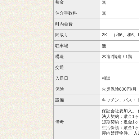
敷金
無
仲介手数料
無
町内会費
間取り
2K （和6、和6、
駐車場
無
構造
木造2階建 / 1階
交通
入居日
相談
保険
火災保険800円/月
設備
キッチン、バス・
保証会社要加入。
法人契約：敷金1ヶ
備考
短期契約：敷金1
生活保護：敷金1ヶ
屋内禁煙物件。
入