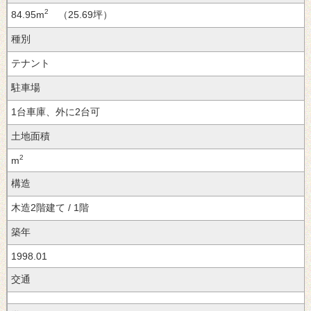
2
84.95m
（25.69坪）
種別
テナント
駐車場
1台車庫、外に2台可
土地面積
2
m
構造
木造2階建て / 1階
築年
1998.01
交通