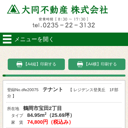
メニューを開く
【A4縦】印刷する
【A4横】印刷する
テナント
登録No.dfe20075
【 レジデンス登美丘 1F部
分 】
鶴岡市宝田2丁目
所在地
2
84.95m
（25.69坪）
タイプ
74,800円（税込み）
家 賃