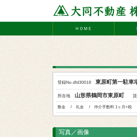
ＨＯＭＥ
東原町第一駐
登録No.dfd30018
山形県鶴岡市東原町
所在地
賃
敷金 / 礼金 / 仲介手数料 1ヶ月+税
写真／画像