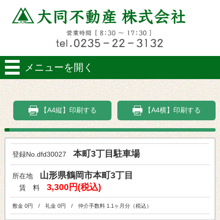
メニューを開く
【A4縦】印刷する
【A4横】印刷する
本町3丁目駐車場
登録No.dfd30027
山形県鶴岡市本町3丁目
所在地
3,300円(税込)
賃 料
敷金 0円 / 礼金 0円 / 仲介手数料 1.1ヶ月分（税込）