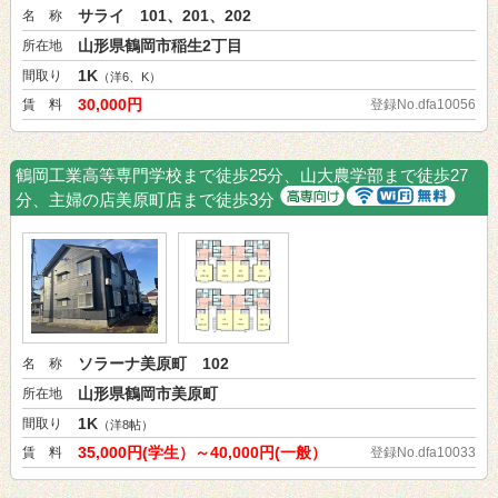
サライ 101、201、202
名 称
山形県鶴岡市稲生2丁目
所在地
1K
間取り
（洋6、K）
30,000円
賃 料
登録No.dfa10056
鶴岡工業高等専門学校まで徒歩25分、山大農学部まで徒歩27
分、主婦の店美原町店まで徒歩3分
ソラーナ美原町 102
名 称
山形県鶴岡市美原町
所在地
1K
間取り
（洋8帖）
35,000円(学生）～40,000円(一般）
賃 料
登録No.dfa10033