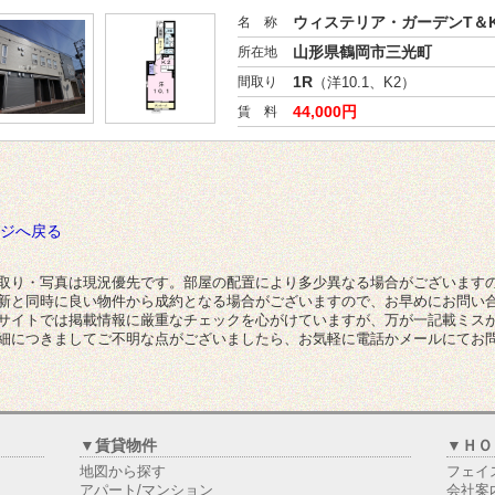
ウィステリア・ガーデンT＆K
名 称
山形県鶴岡市三光町
所在地
1R
間取り
（洋10.1、K2）
44,000円
賃 料
ジへ戻る
取り・写真は現況優先です。部屋の配置により多少異なる場合がございます
新と同時に良い物件から成約となる場合がございますので、お早めにお問い
サイトでは掲載情報に厳重なチェックを心がけていますが、万が一記載ミス
細につきましてご不明な点がございましたら、お気軽に電話かメールにてお
▼賃貸物件
▼ＨＯ
地図から探す
フェイ
アパート/マンション
会社案