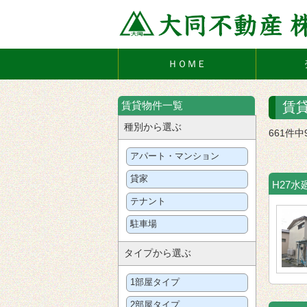
ＨＯＭＥ
賃貸物件一覧
賃
種別から選ぶ
661件
アパート・マンション
貸家
H27
テナント
駐車場
タイプから選ぶ
1部屋タイプ
2部屋タイプ