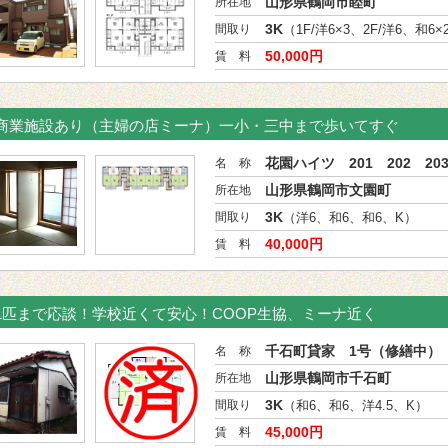
山形県鶴岡市睦町
所在地
3K
間取り
（1F/洋6×3、2F/洋6、和6×
50,000円
賃 料
商業施設あり（主婦の店ミーナ）一小・三中まで歩いてすぐ
花園ハイツ 201 202 203
名 称
山形県鶴岡市文園町
所在地
3K
間取り
（洋6、和6、和6、K）
40,000円
賃 料
1匹まで応談！学校近くて安心！COOP生協、ミーナ近く
千石町貸家 1号（修繕中）
名 称
山形県鶴岡市千石町
所在地
3K
間取り
（和6、和6、洋4.5、K）
45,000円
賃 料