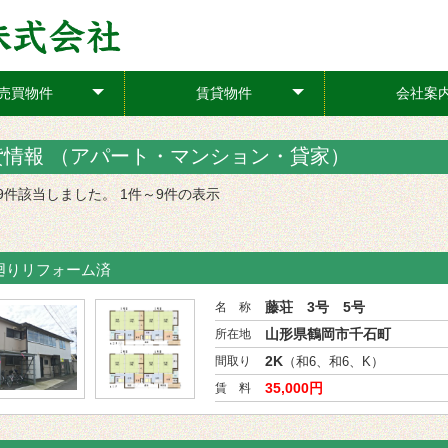
売買物件
賃貸物件
会社案
+
+
貸情報 （アパート・マンション・貸家）
中9件該当しました。 1件～9件の表示
水廻りリフォーム済
藤荘 3号 5号
名 称
山形県鶴岡市千石町
所在地
2K
間取り
（和6、和6、K）
35,000円
賃 料