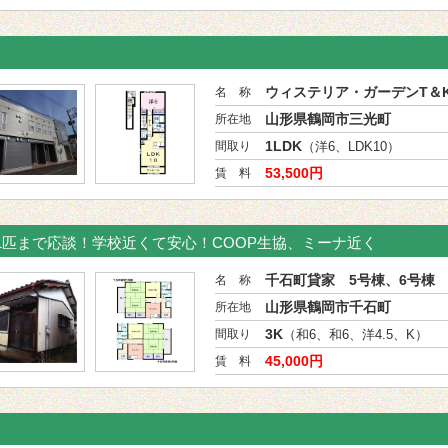
ウィステリア・ガーデンT＆K
名 称
山形県鶴岡市三光町
所在地
1LDK
間取り
（洋6、LDK10）
53,500円
賃 料
1匹まで応談！学校近くて安心！COOP生協、ミーナ近く
千石町貸家 5号棟、6号棟
名 称
山形県鶴岡市千石町
所在地
3K
間取り
（和6、和6、洋4.5、K）
45,000円
賃 料