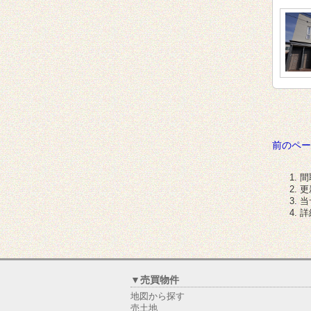
前のペー
間
更
当
詳
▼売買物件
地図から探す
売土地