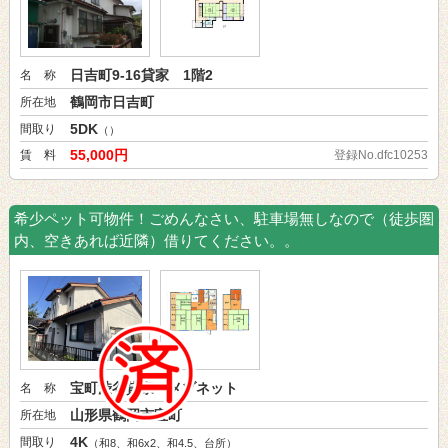
日吉町9-16貸家 1階2
名 称
鶴岡市日吉町
所在地
5DK
間取り
（）
55,000円
賃 料
登録No.dfc10253
希少ペット可物件！ごめんなさい、駐車場無しなので（徒歩圏
内、空きあれば近隣）借りてください。。
宝町渋谷貸家 メゾネット
名 称
山形県鶴岡市宝町
所在地
4K
間取り
（和8、和6x2、和4.5、台所）