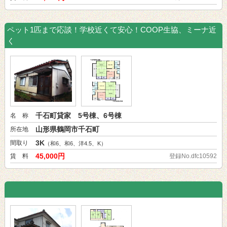
ペット1匹まで応談！学校近くて安心！COOP生協、ミーナ近
く
千石町貸家 5号棟、6号棟
名 称
山形県鶴岡市千石町
所在地
3K
間取り
（和6、和6、洋4.5、K）
45,000円
賃 料
登録No.dfc10592