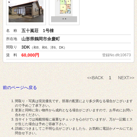
五十嵐荘 1号棟
名 称
山形県鶴岡市余慶町
所在地
3DK
間取り
（和8、和6、洋6、DK）
60,000円
賃 料
登録No.dfc10673
<<BACK
1
NEXT>>
前のページへ戻る
間取り・写真は現況優先です。部屋の配置により多少異なる場合がございます
ので予めご了承下さい。
更新と同時に良い物件から成約となる場合がございますので、お早めにお問い
合わせください。
当サイトでは掲載情報に厳重なチェックを心がけていますが、万が一記載ミス
が生じた場合は予めご容赦下さい。
詳細につきましてご不明な点がございましたら、お気軽に電話かメールにてお
問合せ下さい。