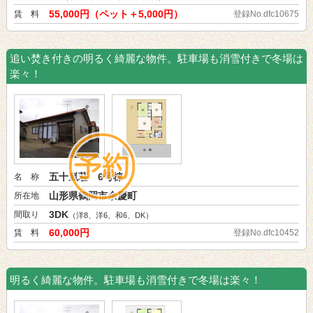
55,000円（ペット＋5,000円）
賃 料
登録No.dfc10675
追い焚き付きの明るく綺麗な物件。駐車場も消雪付きで冬場は
楽々！
五十嵐荘 6号棟
名 称
山形県鶴岡市余慶町
所在地
3DK
間取り
（洋8、洋6、和6、DK）
60,000円
賃 料
登録No.dfc10452
明るく綺麗な物件。駐車場も消雪付きで冬場は楽々！