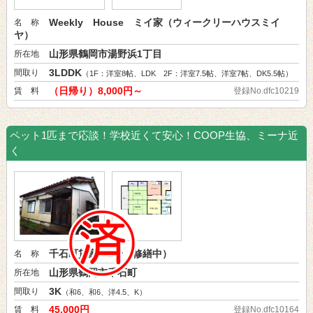
Weekly House ミイ家（ウィークリーハウスミイ
名 称
ヤ）
山形県鶴岡市湯野浜1丁目
所在地
3LDDK
間取り
（1F：洋室8帖、LDK 2F：洋室7.5帖、洋室7帖、DK5.5帖）
（日帰り）8,000円～
賃 料
登録No.dfc10219
ペット1匹まで応談！学校近くて安心！COOP生協、ミーナ近
く
千石町貸家 1号（修繕中）
名 称
山形県鶴岡市千石町
所在地
3K
間取り
（和6、和6、洋4.5、K）
45,000円
賃 料
登録No.dfc10164