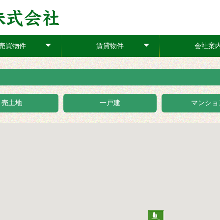
売買物件
賃貸物件
会社案
+
+
売土地
一戸建
マンショ