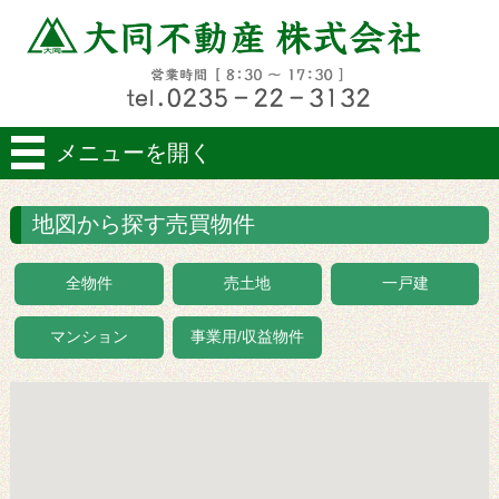
メニューを開く
地図から探す売買物件
全物件
売土地
一戸建
マンション
事業用/収益物件