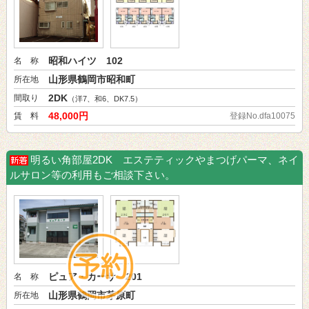
昭和ハイツ 102
名 称
山形県鶴岡市昭和町
所在地
2DK
間取り
（洋7、和6、DK7.5）
48,000円
賃 料
登録No.dfa10075
明るい角部屋2DK エステティックやまつげパーマ、ネイ
ルサロン等の利用もご相談下さい。
ピュア・カーサ 201
名 称
山形県鶴岡市茅原町
所在地