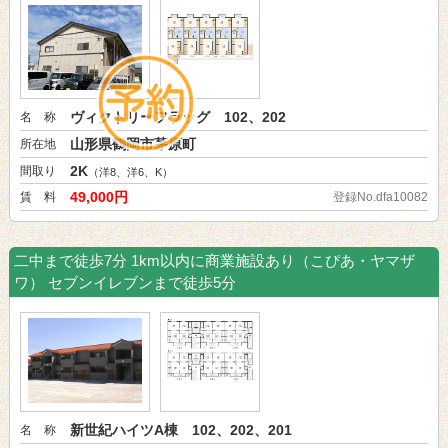
ヴィクトリーフラッグ 102、202
名 称
山形県鶴岡市茅原町
所在地
2K
間取り
（洋8、洋6、K）
49,000円
賃 料
登録No.dfa10082
二中まで徒歩7分 1km以内に商業施設あり（こぴあ・ヤマザ
ワ） セブンイレブンまで徒歩5分
新世紀ハイツA棟 102、202、201
名 称