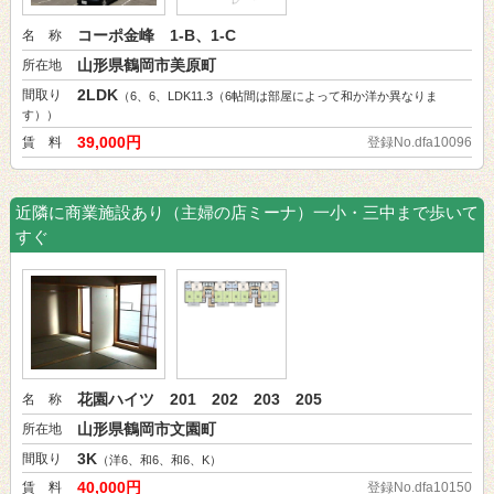
コーポ金峰 1-B、1-C
名 称
山形県鶴岡市美原町
所在地
2LDK
間取り
（6、6、LDK11.3（6帖間は部屋によって和か洋か異なりま
す））
39,000円
賃 料
登録No.dfa10096
近隣に商業施設あり（主婦の店ミーナ）一小・三中まで歩いて
すぐ
花園ハイツ 201 202 203 205
名 称
山形県鶴岡市文園町
所在地
3K
間取り
（洋6、和6、和6、K）
40,000円
賃 料
登録No.dfa10150