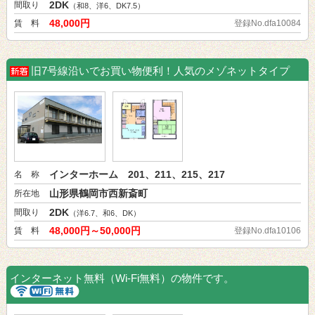
2DK
間取り
（和8、洋6、DK7.5）
48,000円
賃 料
登録No.dfa10084
旧7号線沿いでお買い物便利！人気のメゾネットタイプ
インターホーム 201、211、215、217
名 称
山形県鶴岡市西新斎町
所在地
2DK
間取り
（洋6.7、和6、DK）
48,000円～50,000円
賃 料
登録No.dfa10106
インターネット無料（Wi-Fi無料）の物件です。