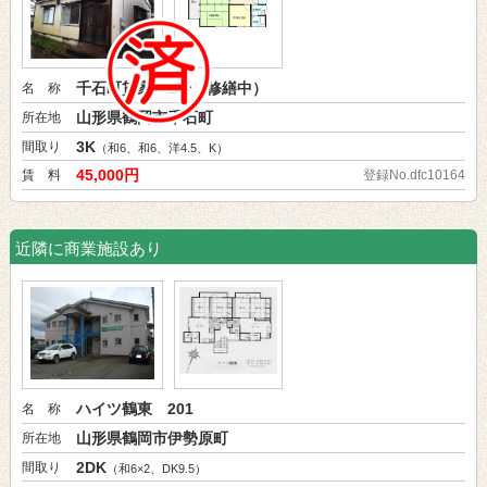
千石町貸家 1号（修繕中）
名 称
山形県鶴岡市千石町
所在地
3K
間取り
（和6、和6、洋4.5、K）
45,000円
賃 料
登録No.dfc10164
近隣に商業施設あり
ハイツ鶴東 201
名 称
山形県鶴岡市伊勢原町
所在地
2DK
間取り
（和6×2、DK9.5）