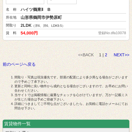
ハイツ鶴東Ⅱ B
名 称
山形県鶴岡市伊勢原町
所在地
2LDK
間取り
（洋6、洋6、LDK9.5）
54,000円
賃 料
登録No.dfa10078
<<BACK
1 |
2
NEXT>>
前のページへ戻る
間取り・写真は現況優先です。部屋の配置により多少異なる場合がございます
ので予めご了承下さい。
更新と同時に良い物件から成約となる場合がございますので、お早めにお問い
合わせください。
当サイトでは掲載情報に厳重なチェックを心がけていますが、万が一記載ミス
が生じた場合は予めご容赦下さい。
詳細につきましてご不明な点がございましたら、お気軽に電話かメールにてお
問合せ下さい。
賃貸物件一覧