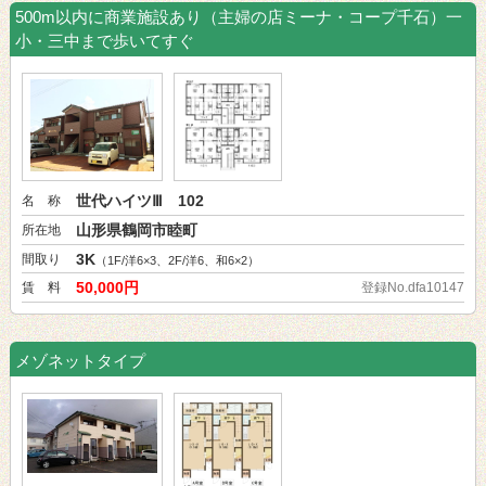
500m以内に商業施設あり（主婦の店ミーナ・コープ千石）一
小・三中まで歩いてすぐ
世代ハイツⅢ 102
名 称
山形県鶴岡市睦町
所在地
3K
間取り
（1F/洋6×3、2F/洋6、和6×2）
50,000円
賃 料
登録No.dfa10147
メゾネットタイプ