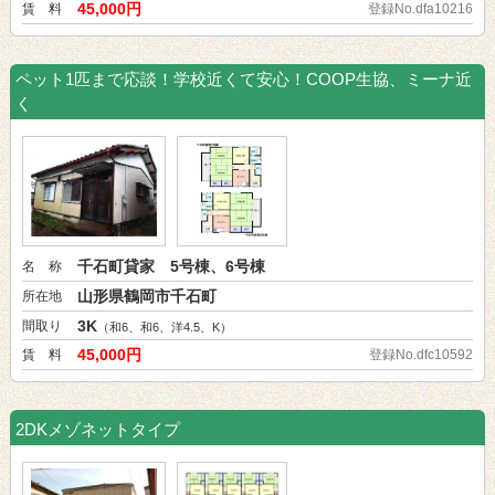
45,000円
賃 料
登録No.dfa10216
ペット1匹まで応談！学校近くて安心！COOP生協、ミーナ近
く
千石町貸家 5号棟、6号棟
名 称
山形県鶴岡市千石町
所在地
3K
間取り
（和6、和6、洋4.5、K）
45,000円
賃 料
登録No.dfc10592
2DKメゾネットタイプ