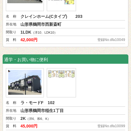
クレインホーム(Cタイプ) 203
名 称
山形県鶴岡市西新斎町
所在地
1LDK
間取り
（洋10、LDK10）
42,000円
賃 料
登録No.dfa10049
通学・お買い物に便利
ラ・モードF 102
名 称
山形県鶴岡市稲生1丁目
所在地
2K
間取り
（洋6、和6、K）
45,000円
賃 料
登録No.dfa10099