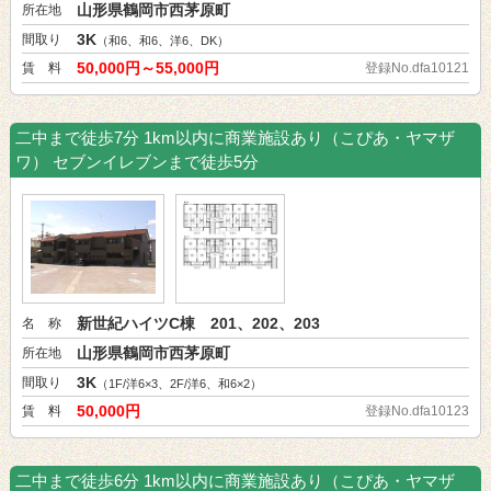
山形県鶴岡市西茅原町
所在地
3K
間取り
（和6、和6、洋6、DK）
50,000円～55,000円
賃 料
登録No.dfa10121
二中まで徒歩7分 1km以内に商業施設あり（こぴあ・ヤマザ
ワ） セブンイレブンまで徒歩5分
新世紀ハイツC棟 201、202、203
名 称
山形県鶴岡市西茅原町
所在地
3K
間取り
（1F/洋6×3、2F/洋6、和6×2）
50,000円
賃 料
登録No.dfa10123
二中まで徒歩6分 1km以内に商業施設あり（こぴあ・ヤマザ