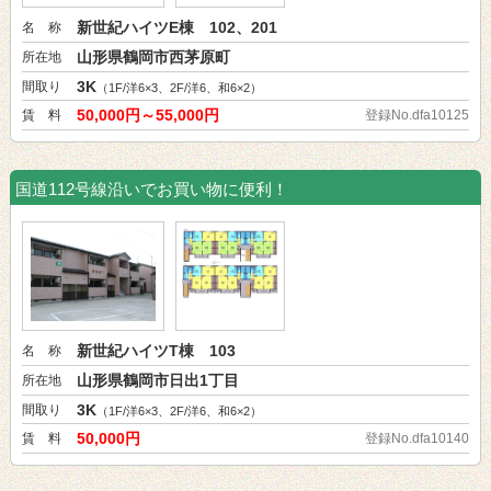
新世紀ハイツE棟 102、201
名 称
山形県鶴岡市西茅原町
所在地
3K
間取り
（1F/洋6×3、2F/洋6、和6×2）
50,000円～55,000円
賃 料
登録No.dfa10125
国道112号線沿いでお買い物に便利！
新世紀ハイツT棟 103
名 称
山形県鶴岡市日出1丁目
所在地
3K
間取り
（1F/洋6×3、2F/洋6、和6×2）
50,000円
賃 料
登録No.dfa10140