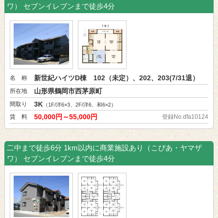
ワ） セブンイレブンまで徒歩4分
新世紀ハイツD棟 102（未定）、202、203(7/31退）
名 称
山形県鶴岡市西茅原町
所在地
3K
間取り
（1F/洋6×3、2F/洋6、和6×2）
50,000円～55,000円
賃 料
登録No.dfa10124
二中まで徒歩6分 1km以内に商業施設あり（こぴあ・ヤマザ
ワ） セブンイレブンまで徒歩4分