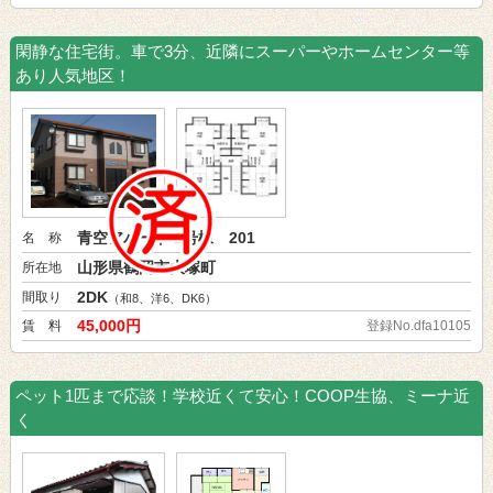
閑静な住宅街。車で3分、近隣にスーパーやホームセンター等
あり人気地区！
青空アパート 2号棟 201
名 称
山形県鶴岡市大塚町
所在地
2DK
間取り
（和8、洋6、DK6）
45,000円
賃 料
登録No.dfa10105
ペット1匹まで応談！学校近くて安心！COOP生協、ミーナ近
く