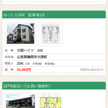
ゆったり2DK 駐車場1台
大部ハイツ 102
名 称
山形県鶴岡市大部町
所在地
2DK
間取り
（DK 洋室6帖 和室6帖）
41,000円
賃 料
登録No.dfa10214
旧7号線沿いでお買い物便利！